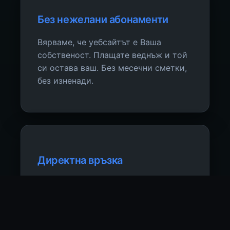
Без нежелани абонаменти
Вярваме, че уебсайтът е Ваша
собственост. Плащате веднъж и той
си остава ваш. Без месечни сметки,
без изненади.
Директна връзка
Комуникирате директно с екипа.
Навременни отговори, ясна
информация, без автоматизирани
съобщения.